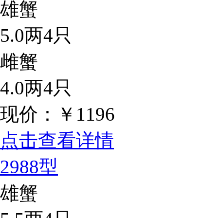
雄蟹
5.0两4只
雌蟹
4.0两4只
现价：￥1196
点击查看详情
2988型
雄蟹