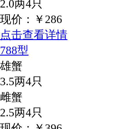
2.0两4只
现价：￥286
点击查看详情
788型
雄蟹
3.5两4只
雌蟹
2.5两4只
现价：￥396