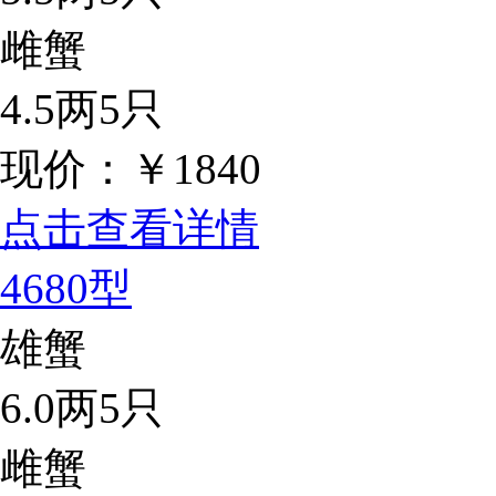
雌蟹
4.5两5只
现价：￥1840
点击查看详情
4680型
雄蟹
6.0两5只
雌蟹