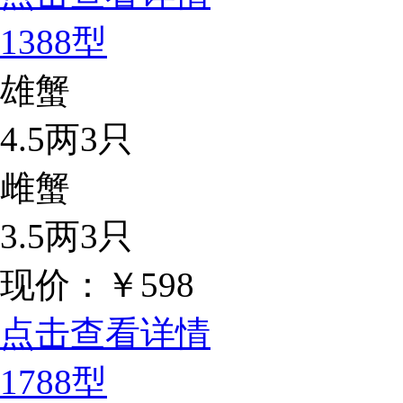
1388型
雄蟹
4.5两3只
雌蟹
3.5两3只
现价：￥598
点击查看详情
1788型