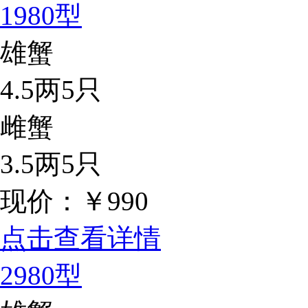
1980型
雄蟹
4.5两5只
雌蟹
3.5两5只
现价：￥990
点击查看详情
2980型