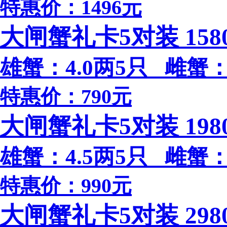
特惠价：1496元
大闸蟹礼卡5对装 158
雄蟹：4.0两5只 雌蟹：
特惠价：790元
大闸蟹礼卡5对装 198
雄蟹：4.5两5只 雌蟹：
特惠价：990元
大闸蟹礼卡5对装 298