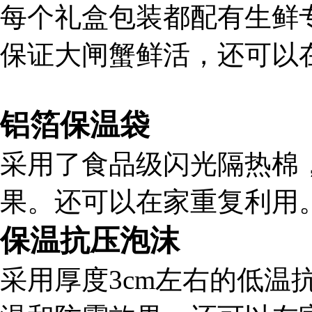
每个礼盒包装都配有生鲜
保证大闸蟹鲜活，还可以
铝箔保温袋
采用了食品级闪光隔热棉
果。还可以在家重复利用
保温抗压泡沫
采用厚度3cm左右的低温