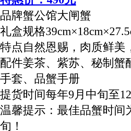
品牌
蟹公馆大闸蟹
礼盒规格
39cm×18cm×27.
特点
自然恩赐，肉质鲜美
配件
姜茶、紫苏、秘制蟹
手套、品蟹手册
提货时间
每年9月中旬至12
温馨提示：
最佳品蟹时间为
旬！