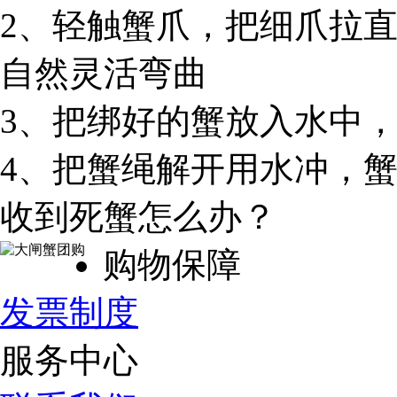
2、轻触蟹爪，把细爪拉
自然灵活弯曲
3、把绑好的蟹放入水中
4、把蟹绳解开用水冲，
收到死蟹怎么办？
购物保障
发票制度
服务中心