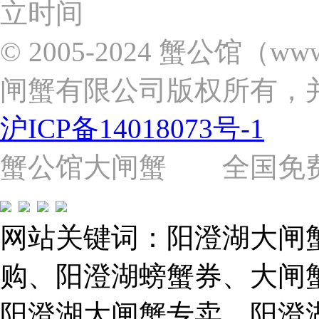
立时间
浦
东
新
© 2005-2024 蟹公馆（w
区
张
闸蟹有限公司版权所有，
杨
路
2058
沪ICP备14018073号-1
号
（靠
近
蟹公馆大闸蟹 全国免费热线: 
苗
圃
路）
Tel:
021-
网站关键词：阳澄湖大闸
62243579
E-
mail:
购、阳澄湖螃蟹券、大闸
859749344@qq.com
阳澄湖大闸蟹专卖、阳澄
1019225591