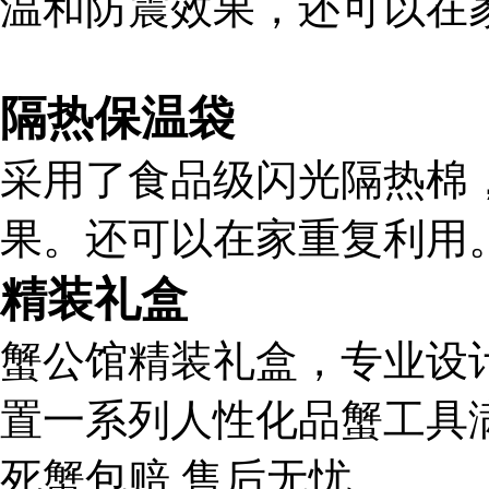
温和防震效果，还可以在
隔热保温袋
采用了食品级闪光隔热棉
果。还可以在家重复利用
精装礼盒
蟹公馆精装礼盒，专业设
置一系列人性化品蟹工具
死蟹包赔 售后无忧