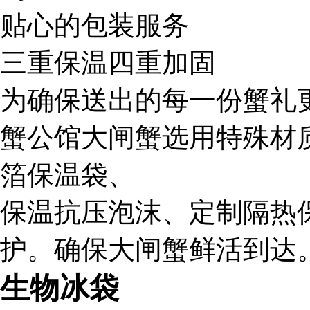
贴心的包装服务
三重保温四重加固
为确保送出的每一份蟹礼
蟹公馆大闸蟹选用特殊材
箔保温袋、
保温抗压泡沫、定制隔热
护。确保大闸蟹鲜活到达
生物冰袋