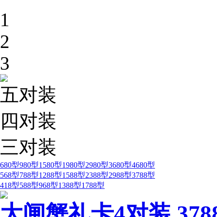
1
2
3
五对装
四对装
三对装
680型
980型
1580型
1980型
2980型
3680型
4680型
568型
788型
1288型
1588型
2388型
2988型
3788型
418型
588型
968型
1388型
1788型
大闸蟹礼卡4对装 378