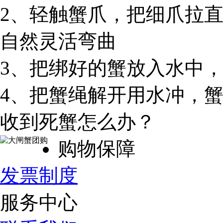
2、轻触蟹爪，把细爪拉
自然灵活弯曲
3、把绑好的蟹放入水中
4、把蟹绳解开用水冲，
收到死蟹怎么办？
购物保障
发票制度
服务中心