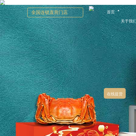
首页
全国连锁直营门店
关于我
在线提货