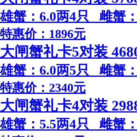
雄蟹：6.0两4只 雌蟹：
特惠价：1896元
大闸蟹礼卡5对装 468
雄蟹：6.0两5只 雌蟹：
特惠价：2340元
大闸蟹礼卡4对装 298
雄蟹：5.5两4只 雌蟹：