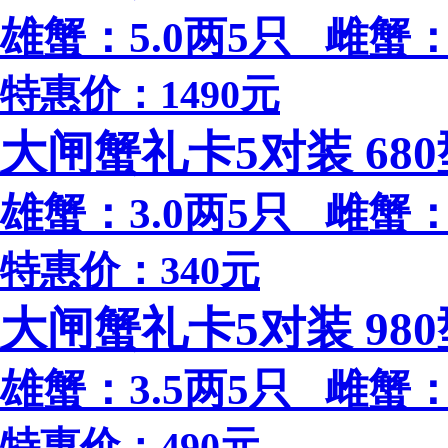
雄蟹：5.0两5只 雌蟹：
特惠价：1490元
大闸蟹礼卡5对装 680
雄蟹：3.0两5只 雌蟹：
特惠价：340元
大闸蟹礼卡5对装 980
雄蟹：3.5两5只 雌蟹：
特惠价：490元