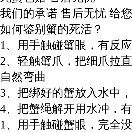
我们的承诺 售后无忧 给
如何鉴别蟹的
死
活？
1、用手触碰蟹眼，有反
2、轻触蟹爪，把细爪拉
自然弯曲
3、把绑好的蟹放入水中
4、把蟹绳解开用水冲，
1、用手触碰蟹眼，完全