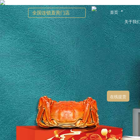
首页
全国连锁直营门店
关于我
在线提货