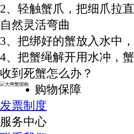
2、轻触蟹爪，把细爪拉
自然灵活弯曲
3、把绑好的蟹放入水中
4、把蟹绳解开用水冲，
收到死蟹怎么办？
购物保障
发票制度
服务中心