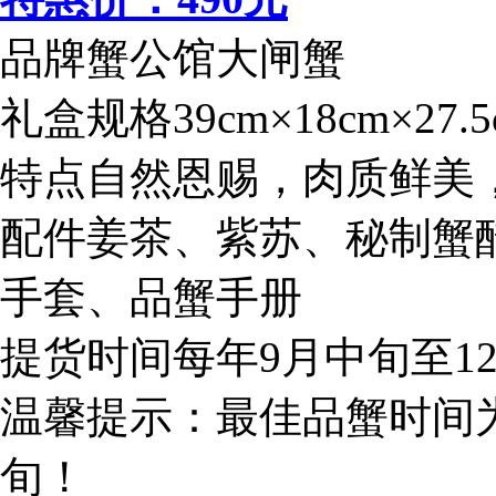
品牌
蟹公馆大闸蟹
礼盒规格
39cm×18cm×27.
特点
自然恩赐，肉质鲜美
配件
姜茶、紫苏、秘制蟹
手套、品蟹手册
提货时间
每年9月中旬至12
温馨提示：
最佳品蟹时间为
旬！