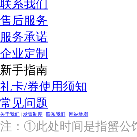
联系我们
售后服务
服务承诺
企业定制
新手指南
礼卡/券使用须知
常见问题
关于我们
|
发票制度
|
联系我们
|
网站地图
|
上
注：①此处时间是指蟹公
海
市