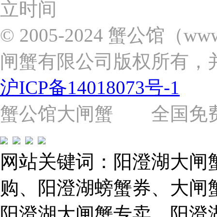
立时间
浦
东
新
© 2005-2024 蟹公馆（w
区
张
闸蟹有限公司版权所有，
杨
路
2058
沪ICP备14018073号-1
号
（靠
近
蟹公馆大闸蟹 全国免费热线: 
苗
圃
路）
Tel:
021-
网站关键词：阳澄湖大闸
62243579
E-
mail:
购、阳澄湖螃蟹券、大闸
859749344@qq.com
阳澄湖大闸蟹专卖、阳澄
1019225591