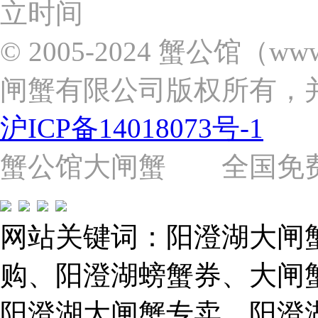
立时间
浦
东
新
© 2005-2024 蟹公馆（w
区
张
闸蟹有限公司版权所有，
杨
路
2058
沪ICP备14018073号-1
号
（靠
近
蟹公馆大闸蟹 全国免费热线: 
苗
圃
路）
Tel:
021-
网站关键词：阳澄湖大闸
62243579
E-
mail:
购、阳澄湖螃蟹券、大闸
859749344@qq.com
阳澄湖大闸蟹专卖、阳澄
1019225591