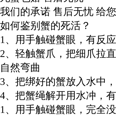
我们的承诺 售后无忧 给
如何鉴别蟹的
死
活？
1、用手触碰蟹眼，有反
2、轻触蟹爪，把细爪拉
自然弯曲
3、把绑好的蟹放入水中
4、把蟹绳解开用水冲，
1、用手触碰蟹眼，完全