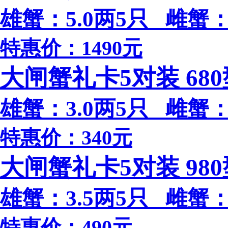
雄蟹：5.0两5只 雌蟹：
特惠价：1490元
大闸蟹礼卡5对装 680
雄蟹：3.0两5只 雌蟹：
特惠价：340元
大闸蟹礼卡5对装 980
雄蟹：3.5两5只 雌蟹：
特惠价：490元