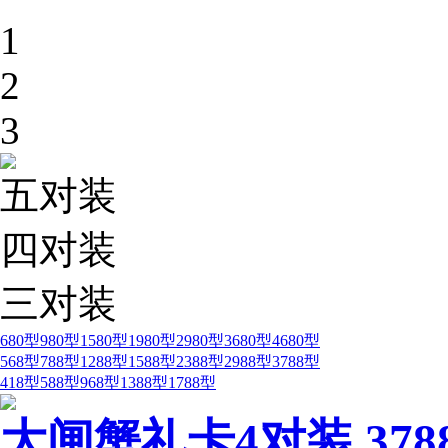
1
2
3
五对装
四对装
三对装
680型
980型
1580型
1980型
2980型
3680型
4680型
568型
788型
1288型
1588型
2388型
2988型
3788型
418型
588型
968型
1388型
1788型
大闸蟹礼卡4对装 378