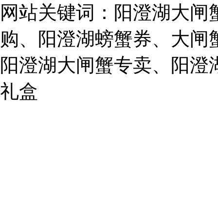
021-
网站关键词：阳澄湖大闸
62243579
E-
mail:
购、阳澄湖螃蟹券、大闸
859749344@qq.com
阳澄湖大闸蟹专卖、阳澄
1019225591
礼盒