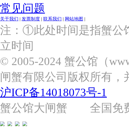
常见问题
关于我们
|
发票制度
|
联系我们
|
网站地图
|
上
注：①此处时间是指蟹公
海
市
立时间
浦
东
新
© 2005-2024 蟹公馆（w
区
张
闸蟹有限公司版权所有，
杨
路
2058
沪ICP备14018073号-1
号
（靠
近
蟹公馆大闸蟹 全国免费热线: 
苗
圃
路）
Tel: