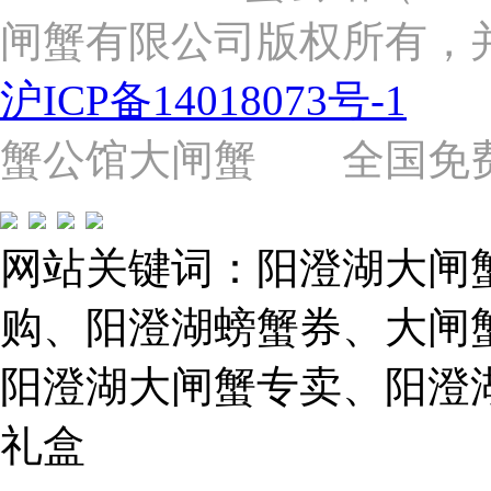
张
闸蟹有限公司版权所有，
杨
路
2058
沪ICP备14018073号-1
号
（靠
近
蟹公馆大闸蟹 全国免费热线: 
苗
圃
路）
Tel:
021-
网站关键词：阳澄湖大闸
62243579
E-
mail:
购、阳澄湖螃蟹券、大闸
859749344@qq.com
阳澄湖大闸蟹专卖、阳澄
1019225591
礼盒