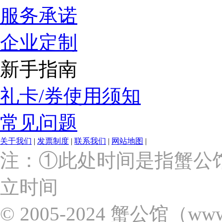
服务承诺
企业定制
新手指南
礼卡/券使用须知
常见问题
关于我们
|
发票制度
|
联系我们
|
网站地图
|
上
注：①此处时间是指蟹公
海
市
立时间
浦
东
新
© 2005-2024 蟹公馆（w
区