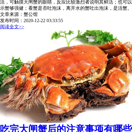
活，可触摸大闸蟹的眼睛，反应比较激烈者说明其鲜活；也可以
示蟹够强健；看蟹是否吐泡沫，离开水的蟹吐出泡沫，是活蟹。
文章来源：蟹公馆
发布时间：2020-12-22 03:33:55
阅读全文>>
吃完大闸蟹后的注意事项有哪些