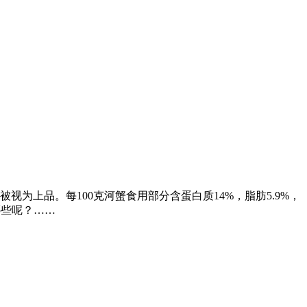
为上品。每100克河蟹食用部分含蛋白质14%，脂肪5.9%，
哪些呢？……