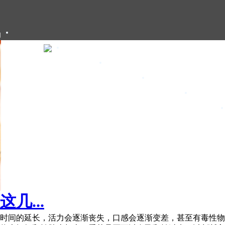
们
大闸蟹礼卡
大闸蟹礼盒
大闸蟹团购
大闸蟹资讯
甄选年货
几...
水时间的延长，活力会逐渐丧失，口感会逐渐变差，甚至有毒性