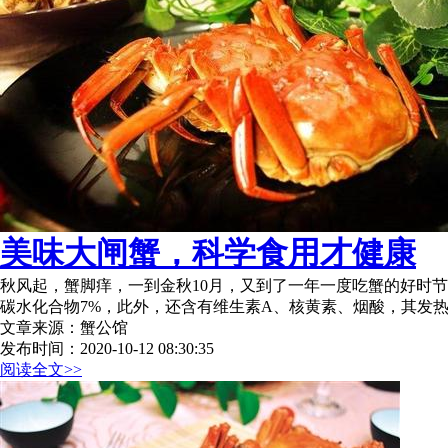
美味大闸蟹，科学食用才健康
秋风起，蟹脚痒，一到金秋10月，又到了一年一度吃蟹的好时节
碳水化合物7%，此外，还含有维生素A、核黄素、烟酸，其发
文章来源：蟹公馆
发布时间：2020-10-12 08:30:35
阅读全文>>