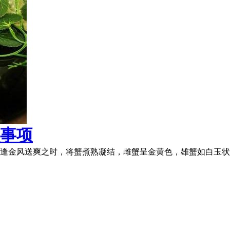
事项
逢金风送爽之时，将蟹煮熟凝结，雌蟹呈金黄色，雄蟹如白玉状