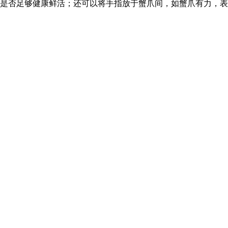
是否足够健康鲜活；还可以将手指放于蟹爪间，如蟹爪有力，表