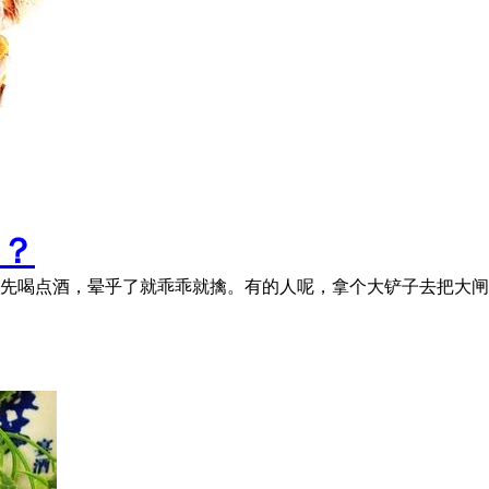
？
蟹先喝点酒，晕乎了就乖乖就擒。有的人呢，拿个大铲子去把大