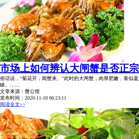
市场上如何辨认大闸蟹是否正宗
俗话说，“菊花开，闻蟹来。”此时的大闸蟹，肉厚肥嫩，膏似
睐。……
文章来源：蟹公馆
发布时间：2020-11-10 06:23:11
阅读全文>>