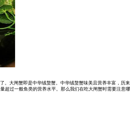
了。大闸蟹即是中华绒螯蟹。中华绒螯蟹味美且营养丰富，历来被视
热量超过一般鱼类的营养水平。那么我们在吃大闸蟹时需要注意