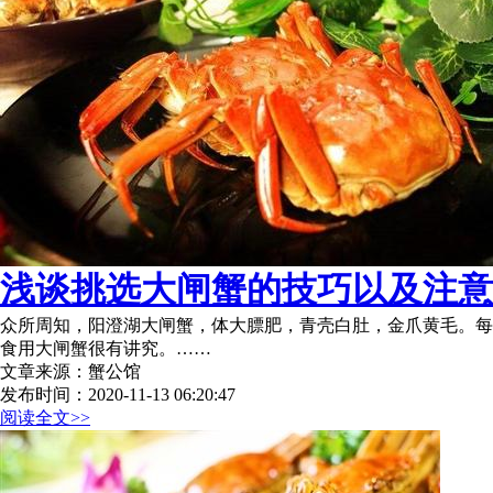
浅谈挑选大闸蟹的技巧以及注意
众所周知，阳澄湖大闸蟹，体大膘肥，青壳白肚，金爪黄毛。每
食用大闸蟹很有讲究。……
文章来源：蟹公馆
发布时间：2020-11-13 06:20:47
阅读全文>>