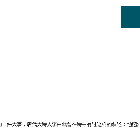
的一件大事，唐代大诗人李白就曾在诗中有过这样的叙述：“蟹螯