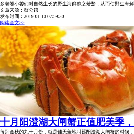
多老饕小饕们对自然生长的野生海鲜趋之若鹜，从而使野生海鲜
文章来源：蟹公馆
发布时间：2019-01-10 07:59:30
阅读全文>>
十月阳澄湖大闸蟹正值肥美季，一
每到金秋的九十月份，就是铺天盖地叫嚣阳澄湖大闸蟹的时候，