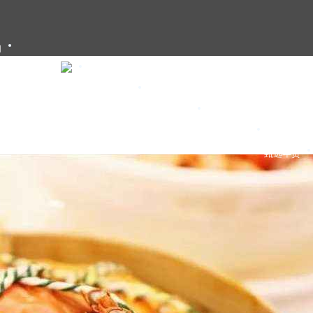
们
大闸蟹礼卡
大闸蟹礼盒
大闸蟹团购
大闸蟹资讯
甄选年货