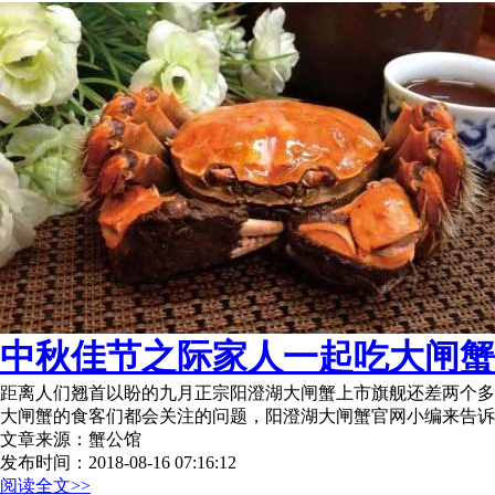
中秋佳节之际家人一起吃大闸蟹才
距离人们翘首以盼的九月正宗阳澄湖大闸蟹上市旗舰还差两个多
大闸蟹的食客们都会关注的问题，阳澄湖大闸蟹官网小编来告诉
文章来源：蟹公馆
发布时间：2018-08-16 07:16:12
阅读全文>>