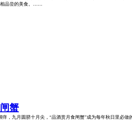
相品尝的美食。……
闸蟹
脚痒，九月圆脐十月尖，“品酒赏月食闸蟹”成为每年秋日里必做