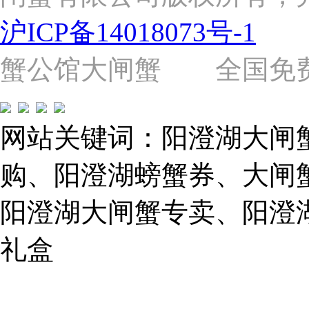
路
2058
沪ICP备14018073号-1
号
（靠
近
蟹公馆大闸蟹 全国免费热线: 
苗
圃
路）
Tel:
021-
网站关键词：阳澄湖大闸
62243579
E-
mail:
购、阳澄湖螃蟹券、大闸
859749344@qq.com
阳澄湖大闸蟹专卖、阳澄
1019225591
礼盒