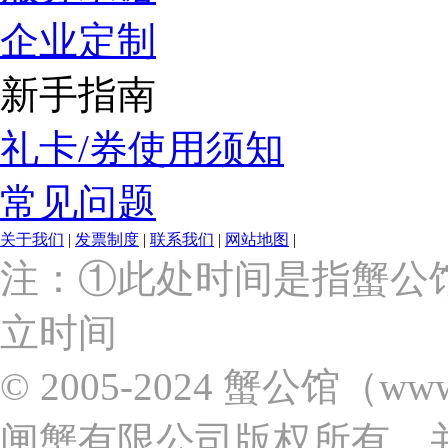
企业定制
新手指南
礼卡/券使用须知
常见问题
关于我们
|
发票制度
|
联系我们
|
网站地图
|
上
注：①此处时间是指蟹公
海
市
立时间
浦
东
新
© 2005-2024 蟹公馆（w
区
张
闸蟹有限公司版权所有，
杨