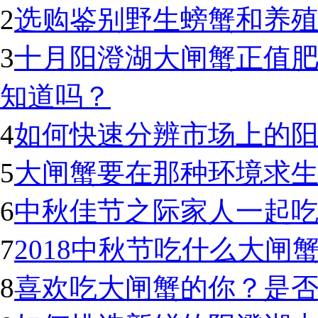
2
选购鉴别野生螃蟹和养
3
十月阳澄湖大闸蟹正值
知道吗？
4
如何快速分辨市场上的
5
大闸蟹要在那种环境求生
6
中秋佳节之际家人一起
7
2018中秋节吃什么大闸
8
喜欢吃大闸蟹的你？是