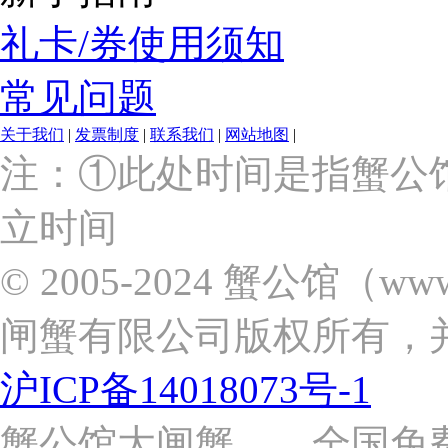
礼卡/券使用须知
常见问题
关于我们
|
发票制度
|
联系我们
|
网站地图
|
上
注：①此处时间是指蟹公
海
市
立时间
浦
东
新
© 2005-2024 蟹公馆（w
区
张
闸蟹有限公司版权所有，
杨
路
2058
沪ICP备14018073号-1
号
（靠
近
蟹公馆大闸蟹 全国免费热线: 
苗