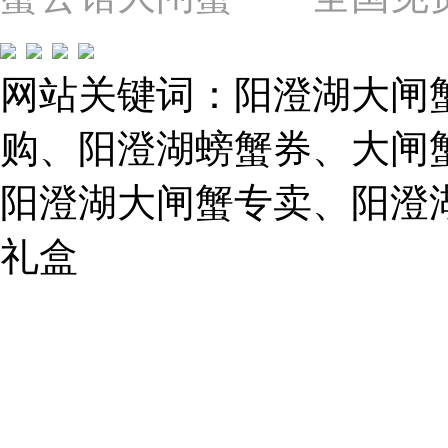
圃
路）
Tel:
021-
网站关键词：阳澄湖大闸
62243579
E-
mail:
购、阳澄湖螃蟹券、大闸
859749344@qq.com
阳澄湖大闸蟹专卖、阳澄
1019225591
礼盒