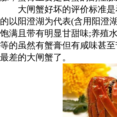
大闸蟹好坏的评价标准是看
的以阳澄湖为代表(含用阳澄
饱满且带有明显甘甜味;养殖
等的虽然有蟹膏但有咸味甚至
最差的大闸蟹了。