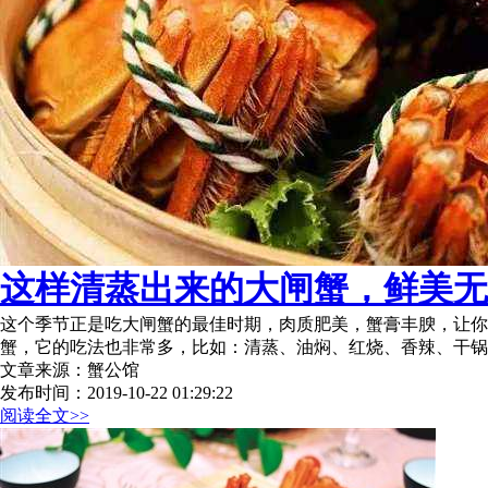
这样清蒸出来的大闸蟹，鲜美无
这个季节正是吃大闸蟹的最佳时期，肉质肥美，蟹膏丰腴，让
蟹，它的吃法也非常多，比如：清蒸、油焖、红烧、香辣、干锅
文章来源：蟹公馆
发布时间：2019-10-22 01:29:22
阅读全文>>