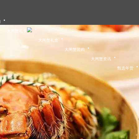
们
大闸蟹礼卡
大闸蟹礼盒
大闸蟹团购
大闸蟹资讯
甄选年货