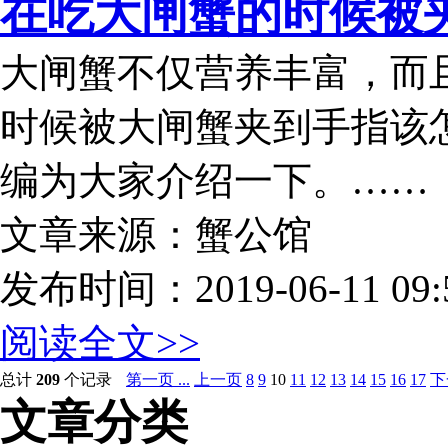
在吃大闸蟹的时候被夹
大闸蟹不仅营养丰富，而
时候被大闸蟹夹到手指该
编为大家介绍一下。……
文章来源：蟹公馆
发布时间：2019-06-11 09:5
阅读全文>>
总计
209
个记录
第一页 ...
上一页
8
9
10
11
12
13
14
15
16
17
下
文章分类