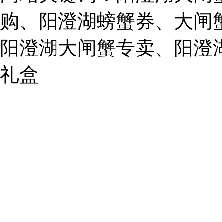
E-
mail:
购、阳澄湖螃蟹券、大闸
859749344@qq.com
阳澄湖大闸蟹专卖、阳澄
1019225591
礼盒