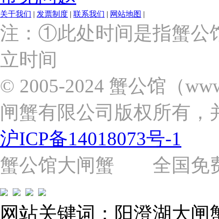
关于我们
|
发票制度
|
联系我们
|
网站地图
|
上
注：①此处时间是指蟹公
海
市
立时间
浦
东
新
© 2005-2024 蟹公馆（w
区
张
闸蟹有限公司版权所有，
杨
路
2058
沪ICP备14018073号-1
号
（靠
近
蟹公馆大闸蟹 全国免费热线: 
苗
圃
路）
Tel:
021-
网站关键词：阳澄湖大闸
62243579